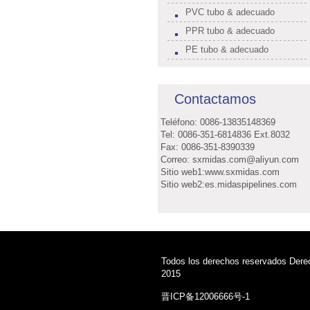
PVC tubo & adecuado
PPR tubo & adecuado
PE tubo & adecuado
Contactamos
Teléfono: 0086-13835148369
Tel: 0086-351-6814836 Ext.8032
Fax: 0086-351-8390339
Correo: sxmidas.com@aliyun.com
Sitio web1:www.sxmidas.com
Sitio web2:es.midaspipelines.com
Todos los derechos reservados Dere
2015
晋ICP备12006666号-1